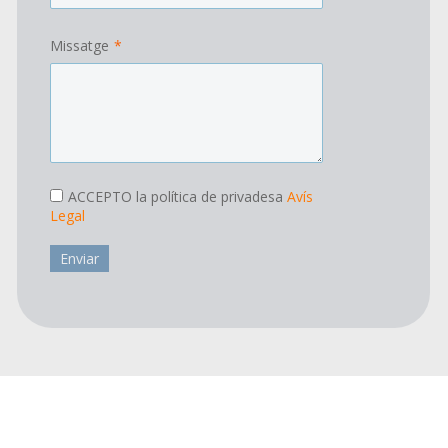
Missatge
*
ACCEPTO la política de privadesa
Avís
Legal
Enviar