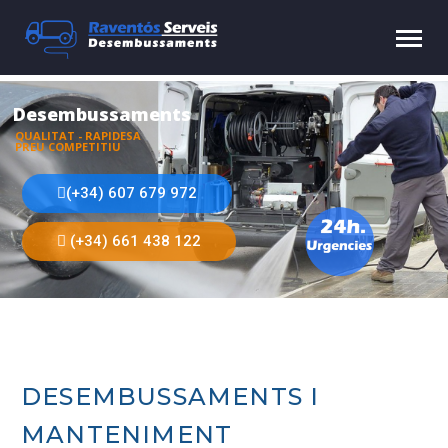
Desembussaments
QUALITAT - RAPIDESA
PREU COMPETITIU
(+34) 607 679 972
(+34) 661 438 122
DESEMBUSSAMENTS I
MANTENIMENT