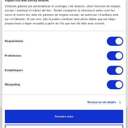
Aquest lloc web utilitza cookies
Utilitzem galetes per personalitzar el contingut i els anuncis, oferir funcions de mitjans
socials i analitzar el trànsit del lloc. També compartim la informació sobre com feu
servir el nostre lloc amb els partners de mitjans socials, de publicitat i d'anàlisis amb
qui col·laborem. Al seu torn, ells la poden combinar amb altres dades que els hàgiu
proporcionat o hagin recopilat a partir de l'ús que heu fet dels seus serveis.
Selecció
CONTRACTES DE
Requeriments
de
consentiment
MANTENIMENT
Preferències
Disposem de contractes de manteniments preventiu
Estadístiques
d’arquetes, sifons i línies, tant a nivell comunitari,
particular o empresa.
Demani pressupost sense
Màrqueting
compromís, Farem un pressupost específic per a cada
escenari, optimitzat a el màxim en temps i cost.
Mostrar-ne els detalls
Permetre totes