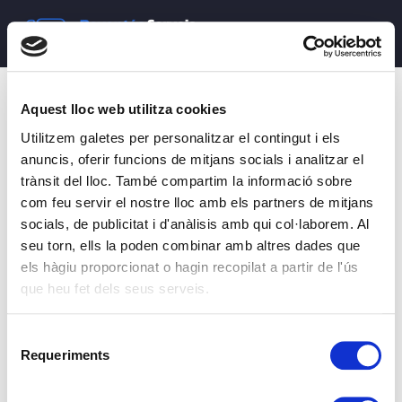
Aquest lloc web utilitza cookies
Utilitzem galetes per personalitzar el contingut i els
anuncis, oferir funcions de mitjans socials i analitzar el
trànsit del lloc. També compartim la informació sobre
com feu servir el nostre lloc amb els partners de mitjans
socials, de publicitat i d'anàlisis amb qui col·laborem. Al
seu torn, ells la poden combinar amb altres dades que
els hàgiu proporcionat o hagin recopilat a partir de l'ús
que heu fet dels seus serveis.
RAVENTÓS SERVEIS
Selecció
Requeriments
de


consentiment