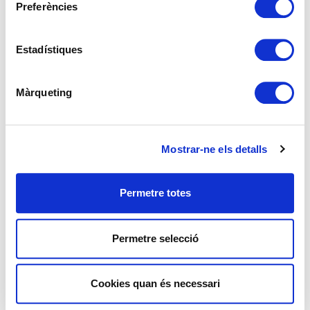
Preferències
(+34) 607 679 972
(+34) 661 438 122
Estadístiques
Màrqueting
Mostrar-ne els detalls
ENVIAR
MISSATGE
Permetre totes
Permetre selecció
Nom
*
Població
Cookies quan és necessari
Telèfon
Email
*