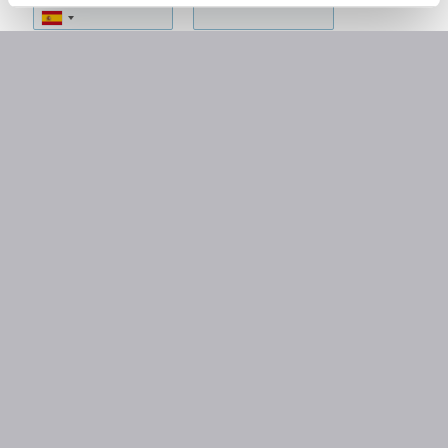
Assumpte
Missatge
*
ACCEPTO la política de privadesa
Avís
Legal
Enviar